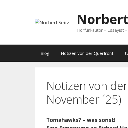
Zum
Inhalt
Norbert
springen
Hörfunkautor – Essayist – 
Blog
Notizen von der Querfront
t
Notizen von der
November ´25)
Tomahawks? – was sonst!
Eine Erinnerung an Richard Her