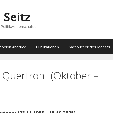
 Seitz
Politikwissenschaftler
v.berlin Andruck
Publikationen
Sachbücher des Monats
 Querfront (Oktober –
zinger (28.11.1955 – 15.10.2025)