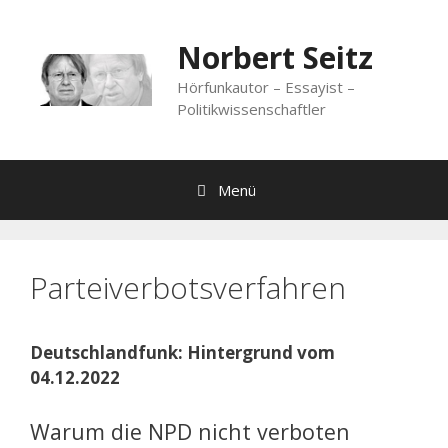
Zum
Inhalt
Norbert Seitz
springen
Hörfunkautor – Essayist –
Politikwissenschaftler
Menü
Parteiverbotsverfahren
Deutschlandfunk: Hintergrund vom
04.12.2022
Warum die NPD nicht verboten